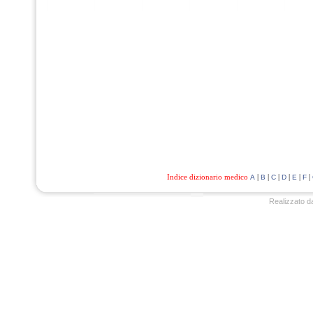
Indice dizionario medico
|
|
|
|
|
|
A
B
C
D
E
F
Realizzato d