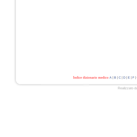
Indice dizionario medico
|
|
|
|
|
|
A
B
C
D
E
F
Realizzato d