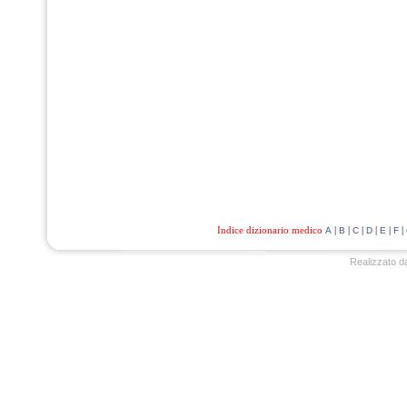
Indice dizionario medico
|
|
|
|
|
|
A
B
C
D
E
F
Realizzato d