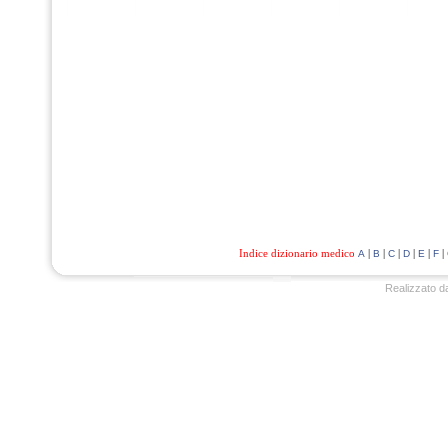
Indice dizionario medico
|
|
|
|
|
|
A
B
C
D
E
F
Realizzato d