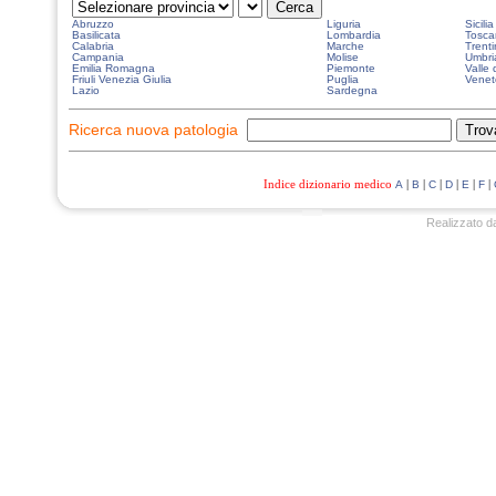
Abruzzo
Liguria
Sicilia
Basilicata
Lombardia
Tosca
Calabria
Marche
Trenti
Campania
Molise
Umbri
Emilia Romagna
Piemonte
Valle 
Friuli Venezia Giulia
Puglia
Venet
Lazio
Sardegna
Ricerca nuova patologia
Indice dizionario medico
|
|
|
|
|
|
A
B
C
D
E
F
Realizzato d