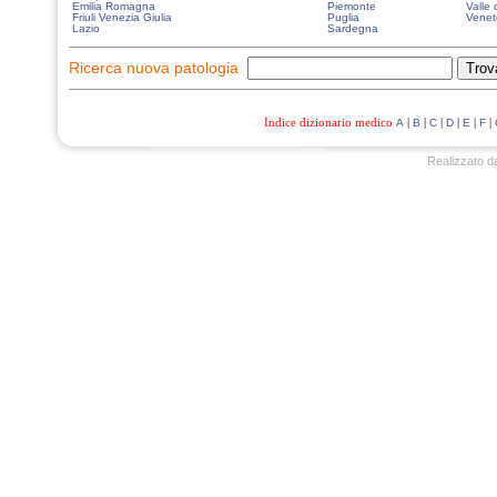
Emilia Romagna
Piemonte
Valle 
Friuli Venezia Giulia
Puglia
Venet
Lazio
Sardegna
Ricerca nuova patologia
Indice dizionario medico
|
|
|
|
|
|
A
B
C
D
E
F
Realizzato d