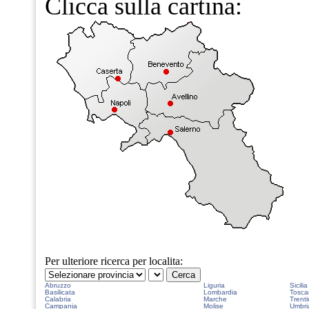
Clicca sulla cartina:
Per ulteriore ricerca per localita:
Abruzzo
Liguria
Sicilia
Basilicata
Lombardia
Tosca
Calabria
Marche
Trenti
Campania
Molise
Umbri