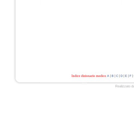
Indice dizionario medico
|
|
|
|
|
|
A
B
C
D
E
F
Realizzato d