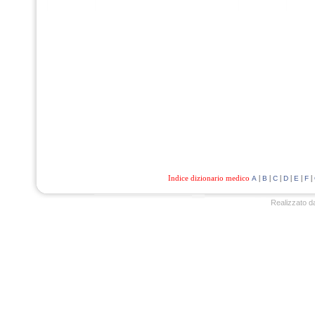
Indice dizionario medico
|
|
|
|
|
|
A
B
C
D
E
F
Realizzato d