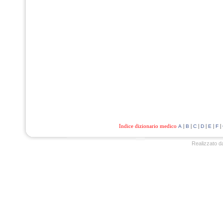
Indice dizionario medico
|
|
|
|
|
|
A
B
C
D
E
F
Realizzato d