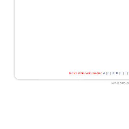
Indice dizionario medico
|
|
|
|
|
|
A
B
C
D
E
F
Realizzato d