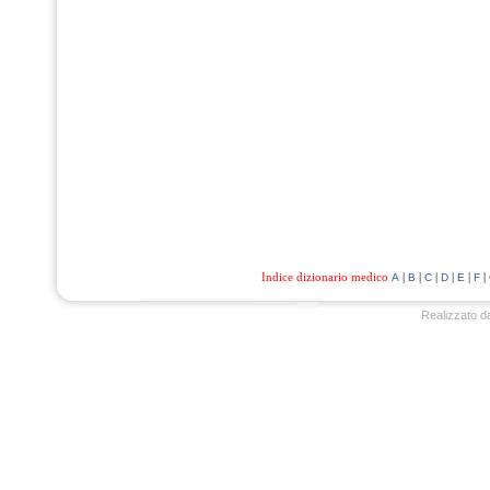
Indice dizionario medico
|
|
|
|
|
|
A
B
C
D
E
F
Realizzato d