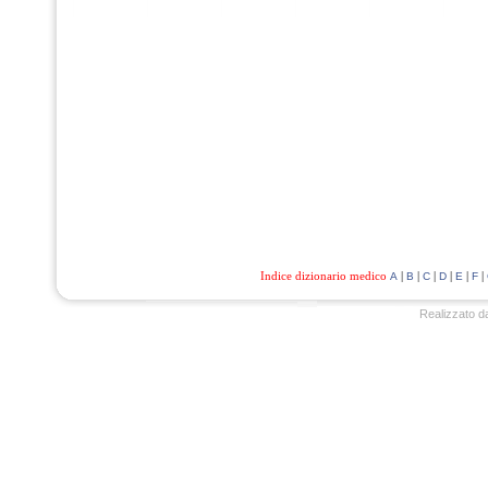
Indice dizionario medico
|
|
|
|
|
|
A
B
C
D
E
F
Realizzato d