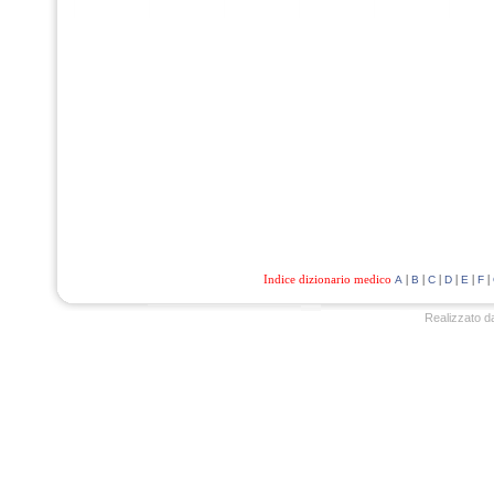
Indice dizionario medico
|
|
|
|
|
|
A
B
C
D
E
F
Realizzato d