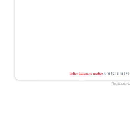
Indice dizionario medico
|
|
|
|
|
|
A
B
C
D
E
F
Realizzato d