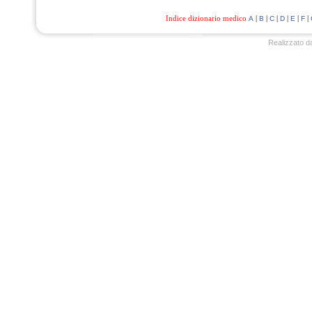
Indice dizionario medico
|
|
|
|
|
|
A
B
C
D
E
F
Realizzato d