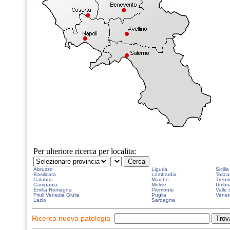
Per ulteriore ricerca per localita:
Abruzzo
Liguria
Sicilia
Basilicata
Lombardia
Tosca
Calabria
Marche
Trenti
Campania
Molise
Umbri
Emilia Romagna
Piemonte
Valle 
Friuli Venezia Giulia
Puglia
Venet
Lazio
Sardegna
Ricerca nuova patologia