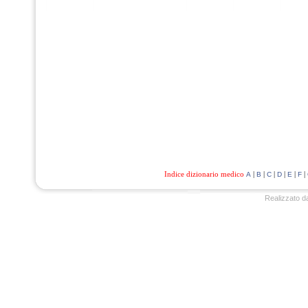
Indice dizionario medico
|
|
|
|
|
|
A
B
C
D
E
F
Realizzato d