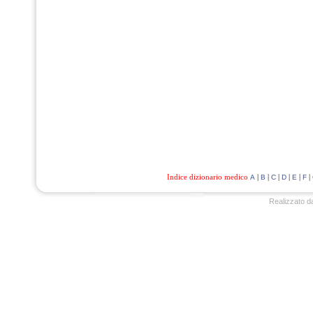
Indice dizionario medico
|
|
|
|
|
|
A
B
C
D
E
F
Realizzato d