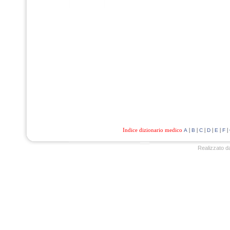
Indice dizionario medico
|
|
|
|
|
|
A
B
C
D
E
F
Realizzato d