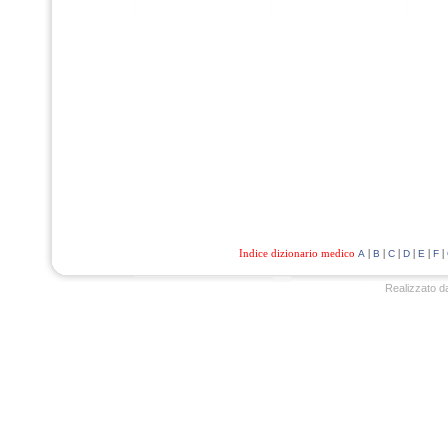
Indice dizionario medico
|
|
|
|
|
|
A
B
C
D
E
F
Realizzato d