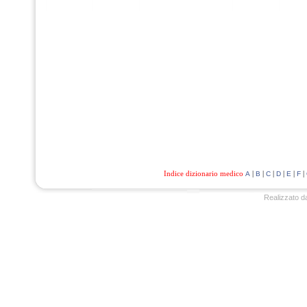
Indice dizionario medico
|
|
|
|
|
|
A
B
C
D
E
F
Realizzato d