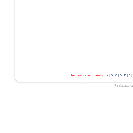
Indice dizionario medico
|
|
|
|
|
|
A
B
C
D
E
F
Realizzato d