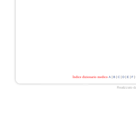
Indice dizionario medico
|
|
|
|
|
|
A
B
C
D
E
F
Realizzato d