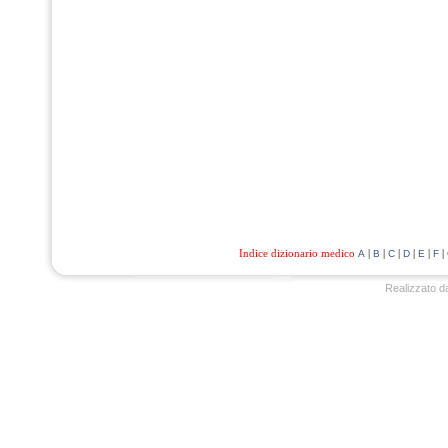
Indice dizionario medico
|
|
|
|
|
|
A
B
C
D
E
F
Realizzato d