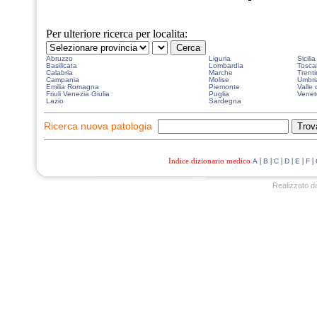
Per ulteriore ricerca per localita:
Abruzzo
Liguria
Sicilia
Basilicata
Lombardia
Tosca
Calabria
Marche
Trenti
Campania
Molise
Umbri
Emilia Romagna
Piemonte
Valle 
Friuli Venezia Giulia
Puglia
Venet
Lazio
Sardegna
Ricerca nuova patologia
Indice dizionario medico
|
|
|
|
|
|
A
B
C
D
E
F
Realizzato d