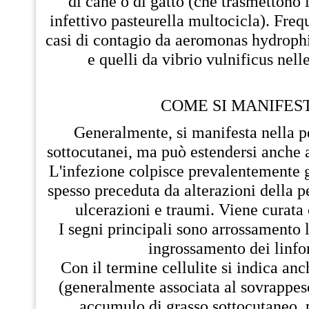
di cane o di gatto (che trasmettono
infettivo pasteurella multocicla). Frequ
casi di contagio da aeromonas hydrophi
e quelli da vibrio vulnificus nell
COME SI MANIFES
Generalmente, si manifesta nella pe
sottocutanei, ma può estendersi anche 
L'infezione colpisce prevalentemente gl
spesso preceduta da alterazioni della p
ulcerazioni e traumi. Viene curata 
I segni principali sono arrossamento 
ingrossamento dei linfo
Con il termine cellulite si indica an
(generalmente associata al sovrappeso
accumulo di grasso sottocutaneo, 