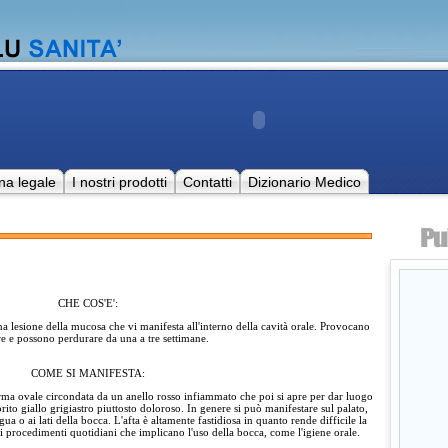
na legale
I nostri prodotti
Contatti
Dizionario Medico
CHE COS'E':
una lesione della mucosa che vi manifesta all'interno della cavità orale. Provocano
e e possono perdurare da una a tre settimane.
COME SI MANIFESTA:
forma ovale circondata da un anello rosso infiammato che poi si apre per dar luogo
ito giallo grigiastro piuttosto doloroso. In genere si può manifestare sul palato,
gua o ai lati della bocca. L'afta è altamente fastidiosa in quanto rende difficile la
i procedimenti quotidiani che implicano l'uso della bocca, come l'igiene orale.