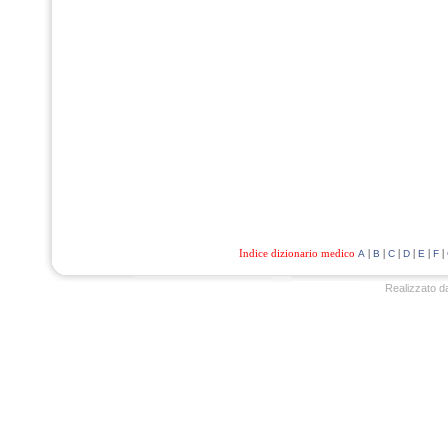
Indice dizionario medico
|
|
|
|
|
|
A
B
C
D
E
F
Realizzato d