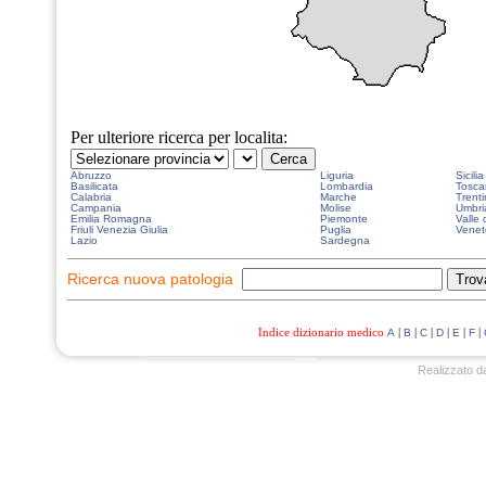
Per ulteriore ricerca per localita:
Abruzzo
Liguria
Sicilia
Basilicata
Lombardia
Tosca
Calabria
Marche
Trenti
Campania
Molise
Umbri
Emilia Romagna
Piemonte
Valle 
Friuli Venezia Giulia
Puglia
Venet
Lazio
Sardegna
Ricerca nuova patologia
Indice dizionario medico
|
|
|
|
|
|
A
B
C
D
E
F
Realizzato d