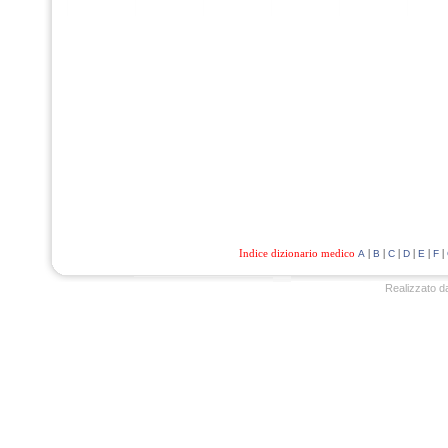
Indice dizionario medico
|
|
|
|
|
|
A
B
C
D
E
F
Realizzato d