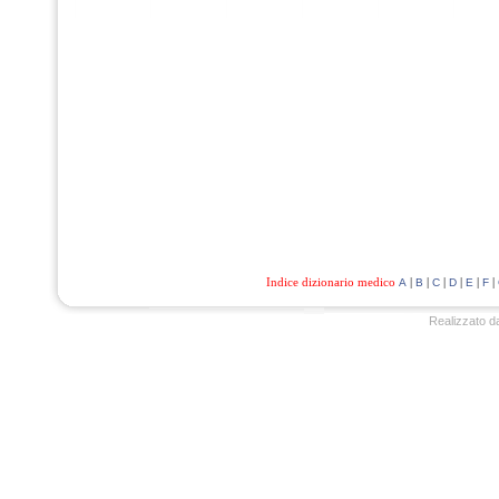
Indice dizionario medico
|
|
|
|
|
|
A
B
C
D
E
F
Realizzato d