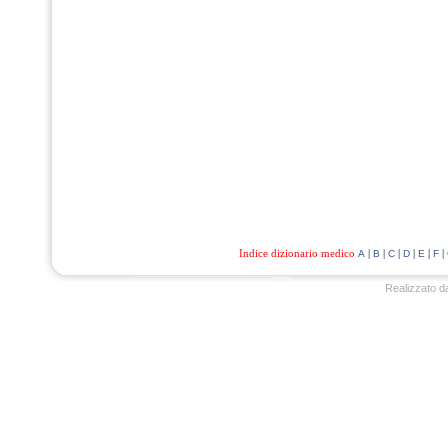
Indice dizionario medico
|
|
|
|
|
|
A
B
C
D
E
F
Realizzato d