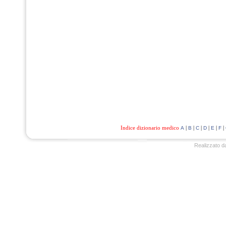
Indice dizionario medico
|
|
|
|
|
|
A
B
C
D
E
F
Realizzato d