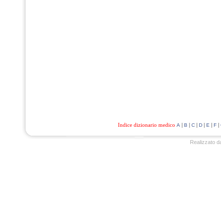
Indice dizionario medico
|
|
|
|
|
|
A
B
C
D
E
F
Realizzato d