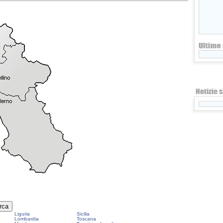
Liguria
Sicilia
Lombardia
Toscana