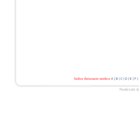
Indice dizionario medico
|
|
|
|
|
|
A
B
C
D
E
F
Realizzato d