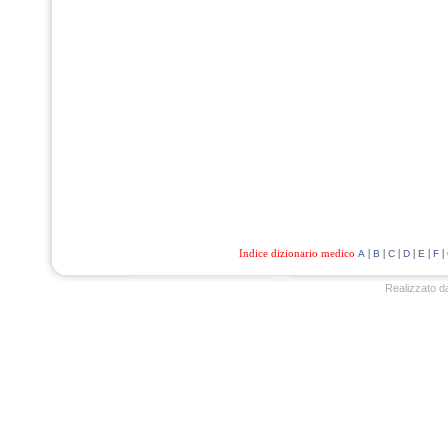
Indice dizionario medico
|
|
|
|
|
|
A
B
C
D
E
F
Realizzato d