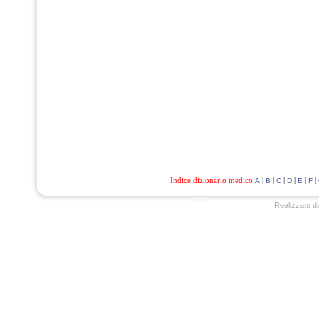
Indice dizionario medico
|
|
|
|
|
|
A
B
C
D
E
F
Realizzato d