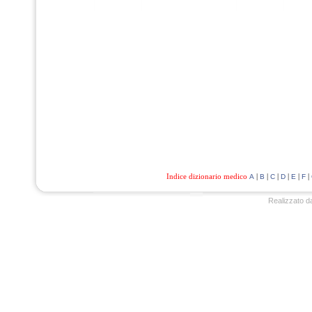
Indice dizionario medico
|
|
|
|
|
|
A
B
C
D
E
F
Realizzato d