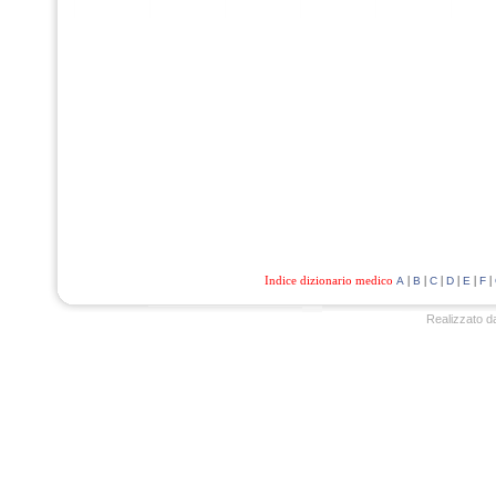
Indice dizionario medico
|
|
|
|
|
|
A
B
C
D
E
F
Realizzato d