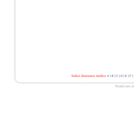
Indice dizionario medico
|
|
|
|
|
|
A
B
C
D
E
F
Realizzato d