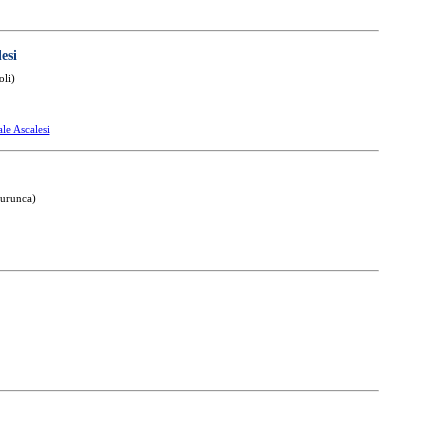
esi
oli)
le Ascalesi
aurunca)