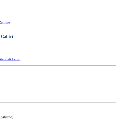
. Rummo
 Calitri
ario di Calitri
 patierno)