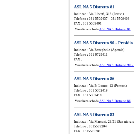
ASL NA 5 Distretto 81
Indirizzo : Via Libertà, 316 (Portici)
Telefono : 081 5509437 - 081 5509403
FAX : 081 5509401
Visualizza scheda
ASL NA 5 Distretto 81
ASL NA 5 Distretto 90 - Presidio 
Indirizzo : Via Botteghelle (Agerola)
Telefono : 081 8729411
FAX :
Visualizza scheda
ASL NA 5 Distretto 90 - 
ASL NA 5 Distretto 86
Indirizzo : Via B. Longo, 12 (Pompei)
Telefono : 081 5352419
FAX : 081 5352418
Visualizza scheda
ASL NA 5 Distretto 86
ASL NA 5 Distretto 83
Indirizzo : Via Marconi, 29/31 (San giorgi
Telefono : 0815509204
FAX : 0815509281