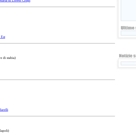
Maria di Loreto Crispi
 Est
e di stabia)
arelli
Napoli)