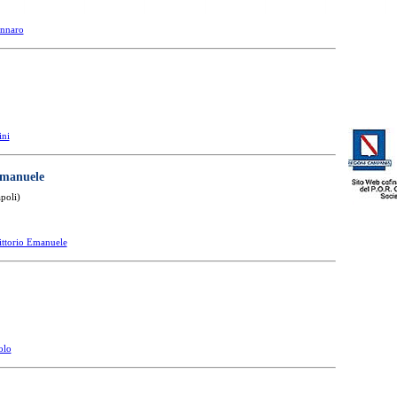
ennaro
ini
Emanuele
poli)
ittorio Emanuele
olo