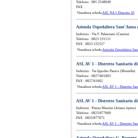
Telefono : 081 2548049
FAX :
Visualizza scheda
ASL NA 1 Distretto 45
Azienda Ospedaliera Sant'Anna 
Indirizzo : Via F. Palasciano (Caserta)
Telefono : 0823 231111
FAX : 0823 232527
Visualizza scheda
Azienda Ospedaliera San
ASL AV 1 - Distretto Sanitario d
Indirizzo : Via Ippolito Panico (Montella)
Telefono : 0827/601803
FAX : 0827/61662
Visualizza scheda
ASL AV 1 - Distretto San
ASL AV 1 - Distretto Sanitario d
Indirizzo : Piazza Mazzini (Ariano irpino)
Telefono : 0825/877669
FAX : 0825/877671
Visualizza scheda
ASL AV 1 - Distretto Sani
Azienda Ospedaliera G. Rummo