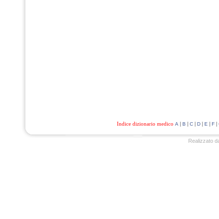
Indice dizionario medico
|
|
|
|
|
|
A
B
C
D
E
F
Realizzato d