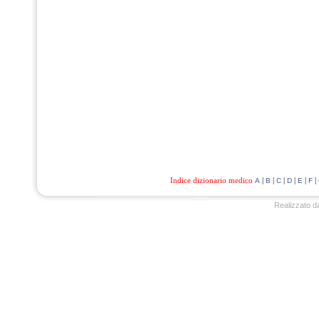
Indice dizionario medico
|
|
|
|
|
|
A
B
C
D
E
F
Realizzato d