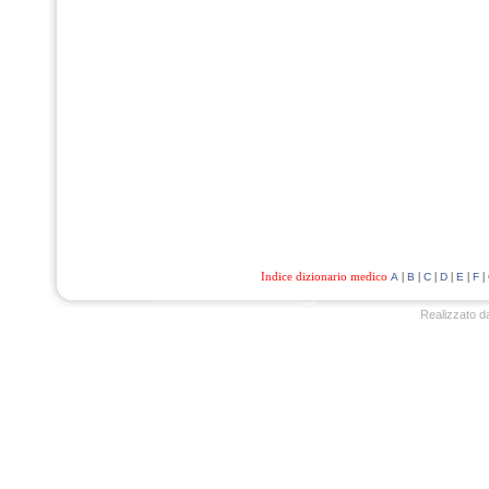
Indice dizionario medico
|
|
|
|
|
|
A
B
C
D
E
F
Realizzato d