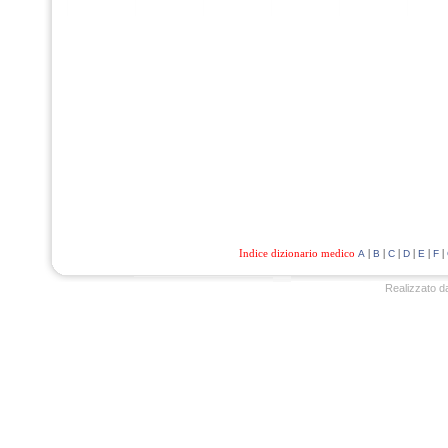
Indice dizionario medico
|
|
|
|
|
|
A
B
C
D
E
F
Realizzato d