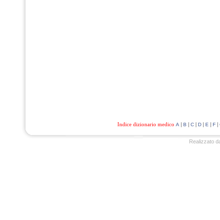
Indice dizionario medico
|
|
|
|
|
|
A
B
C
D
E
F
Realizzato d