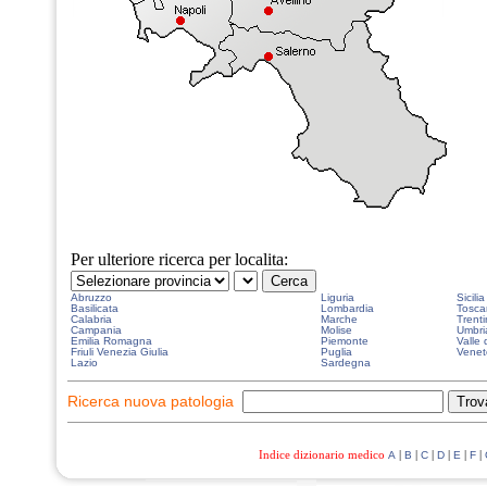
Per ulteriore ricerca per localita:
Abruzzo
Liguria
Sicilia
Basilicata
Lombardia
Tosca
Calabria
Marche
Trenti
Campania
Molise
Umbri
Emilia Romagna
Piemonte
Valle 
Friuli Venezia Giulia
Puglia
Venet
Lazio
Sardegna
Ricerca nuova patologia
Indice dizionario medico
|
|
|
|
|
|
A
B
C
D
E
F