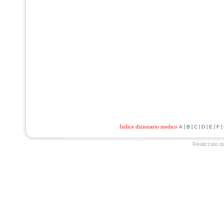
Indice dizionario medico
|
|
|
|
|
|
A
B
C
D
E
F
Realizzato d