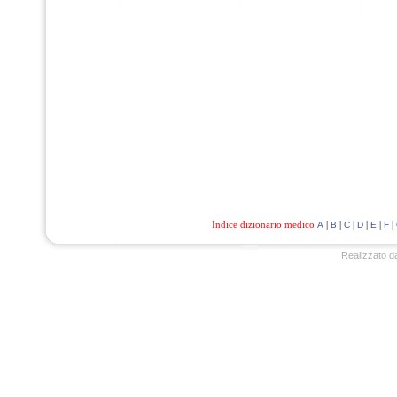
Indice dizionario medico
|
|
|
|
|
|
A
B
C
D
E
F
Realizzato d