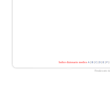
Indice dizionario medico
|
|
|
|
|
|
A
B
C
D
E
F
Realizzato d