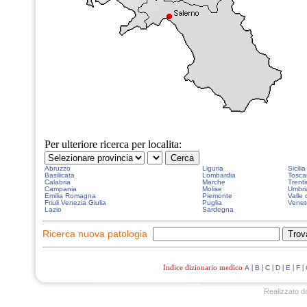
Per ulteriore ricerca per localita:
Abruzzo
Liguria
Sicilia
Basilicata
Lombardia
Tosca
Calabria
Marche
Trenti
Campania
Molise
Umbri
Emilia Romagna
Piemonte
Valle 
Friuli Venezia Giulia
Puglia
Venet
Lazio
Sardegna
Ricerca nuova patologia
Indice dizionario medico
|
|
|
|
|
|
A
B
C
D
E
F
Realizzato d